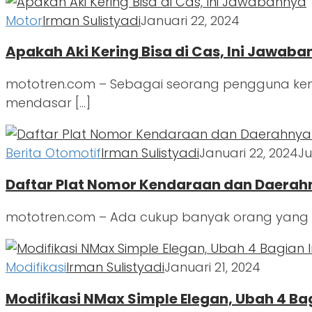
Motor
Irman Sulistyadi
Januari 22, 2024
Apakah Aki Kering Bisa di Cas, Ini Jawab
mototren.com – Sebagai seorang pengguna ken
mendasar […]
Berita Otomotif
Irman Sulistyadi
Januari 22, 2024
Ju
Daftar Plat Nomor Kendaraan dan Daerahn
mototren.com – Ada cukup banyak orang yang i
Modifikasi
Irman Sulistyadi
Januari 21, 2024
Modifikasi NMax Simple Elegan, Ubah 4 Bag