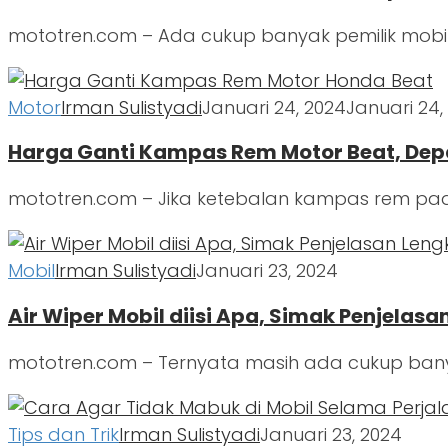
mototren.com – Ada cukup banyak pemilik mobil y
Motor
Irman Sulistyadi
Januari 24, 2024
Januari 24,
Harga Ganti Kampas Rem Motor Beat, Dep
mototren.com – Jika ketebalan kampas rem pad
Mobil
Irman Sulistyadi
Januari 23, 2024
Air Wiper Mobil diisi Apa, Simak Penjelasa
mototren.com – Ternyata masih ada cukup ban
Tips dan Trik
Irman Sulistyadi
Januari 23, 2024