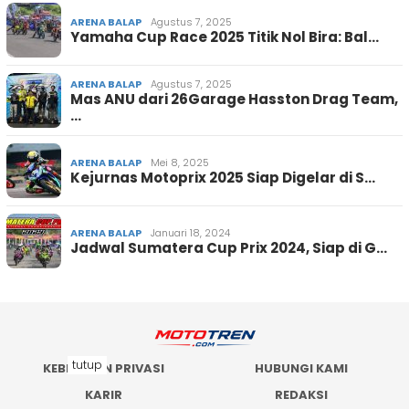
ARENA BALAP
Agustus 7, 2025
Yamaha Cup Race 2025 Titik Nol Bira: Bal…
ARENA BALAP
Agustus 7, 2025
Mas ANU dari 26Garage Hasston Drag Team,
…
ARENA BALAP
Mei 8, 2025
Kejurnas Motoprix 2025 Siap Digelar di S…
ARENA BALAP
Januari 18, 2024
Jadwal Sumatera Cup Prix 2024, Siap di G…
tutup
KEBIJAKAN PRIVASI
HUBUNGI KAMI
KARIR
REDAKSI