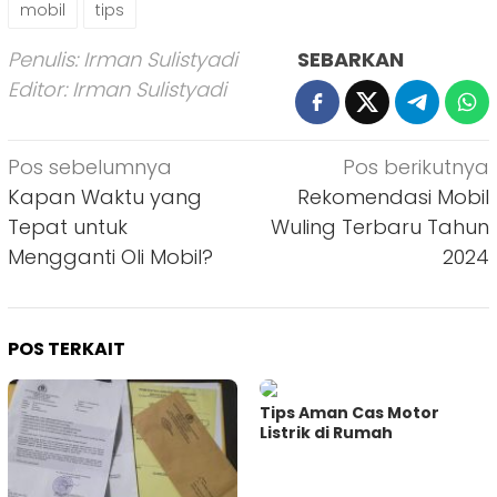
mobil
tips
Penulis: Irman Sulistyadi
SEBARKAN
Editor: Irman Sulistyadi
Navigasi
Pos sebelumnya
Pos berikutnya
pos
Kapan Waktu yang
Rekomendasi Mobil
Tepat untuk
Wuling Terbaru Tahun
Mengganti Oli Mobil?
2024
POS TERKAIT
Tips Aman Cas Motor
Listrik di Rumah