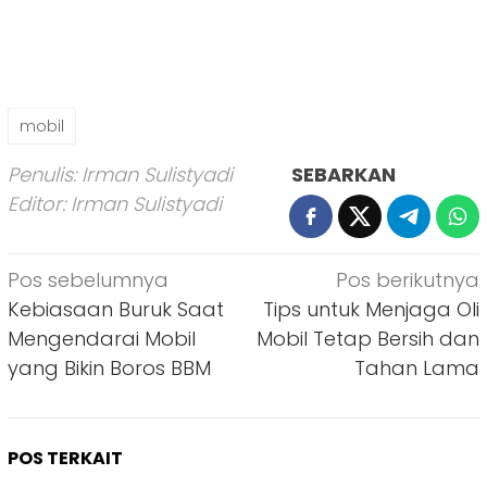
mobil
Penulis: Irman Sulistyadi
SEBARKAN
Editor: Irman Sulistyadi
Navigasi
Pos sebelumnya
Pos berikutnya
pos
Kebiasaan Buruk Saat
Tips untuk Menjaga Oli
Mengendarai Mobil
Mobil Tetap Bersih dan
yang Bikin Boros BBM
Tahan Lama
POS TERKAIT