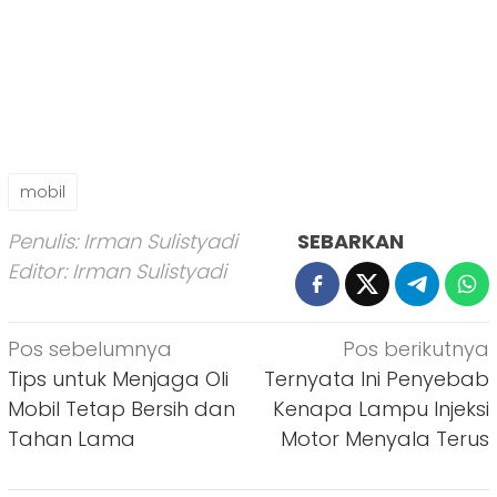
mobil
Penulis: Irman Sulistyadi
SEBARKAN
Editor: Irman Sulistyadi
Navigasi
Pos sebelumnya
Pos berikutnya
pos
Tips untuk Menjaga Oli
Ternyata Ini Penyebab
Mobil Tetap Bersih dan
Kenapa Lampu Injeksi
Tahan Lama
Motor Menyala Terus