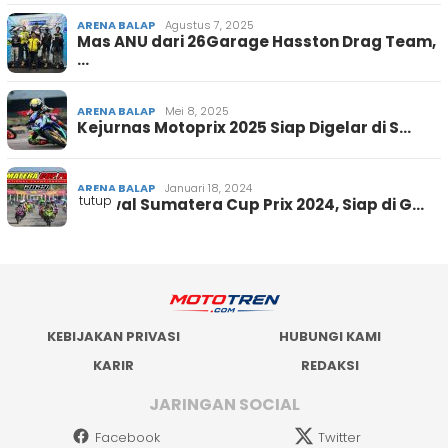
ARENA BALAP
Agustus 7, 2025
Mas ANU dari 26Garage Hasston Drag Team,
…
ARENA BALAP
Mei 8, 2025
Kejurnas Motoprix 2025 Siap Digelar di S…
ARENA BALAP
Januari 18, 2024
tutup
Jadwal Sumatera Cup Prix 2024, Siap di G…
KEBIJAKAN PRIVASI
HUBUNGI KAMI
KARIR
REDAKSI
JARINGAN SOCIAL
Facebook
Twitter