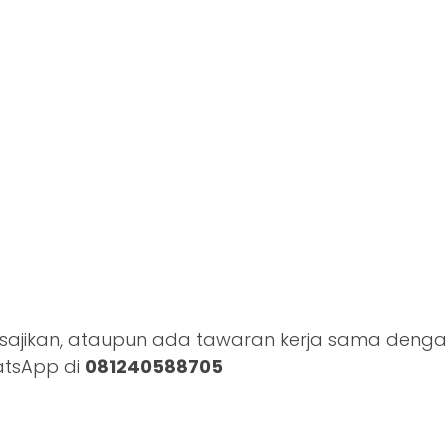
sajikan, ataupun ada tawaran kerja sama dengan 
atsApp di
081240588705