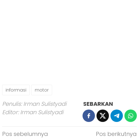
informasi
motor
Penulis: Irman Sulistyadi
SEBARKAN
Editor: Irman Sulistyadi
Navigasi
Pos sebelumnya
Pos berikutnya