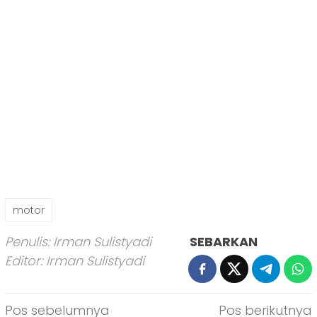
motor
Penulis: Irman Sulistyadi
SEBARKAN
Editor: Irman Sulistyadi
Navigasi
Pos sebelumnya
Pos berikutnya