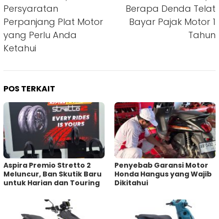
pos
Persyaratan
Berapa Denda Telat
Perpanjang Plat Motor
Bayar Pajak Motor 1
yang Perlu Anda
Tahun
Ketahui
POS TERKAIT
Aspira Premio Stretto 2
Penyebab Garansi Motor
Meluncur, Ban Skutik Baru
Honda Hangus yang Wajib
untuk Harian dan Touring
Dikitahui