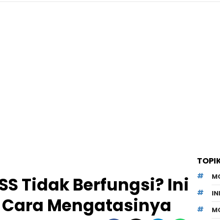
TOPI
M
SS Tidak Berfungsi? Ini
I
 Cara Mengatasinya
M