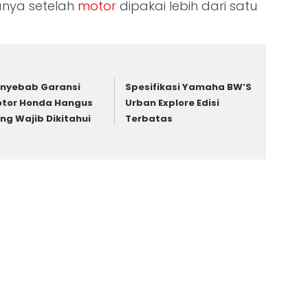
anya setelah
motor
dipakai lebih dari satu
nyebab Garansi
Spesifikasi Yamaha BW’S
tor Honda Hangus
Urban Explore Edisi
ng Wajib Dikitahui
Terbatas