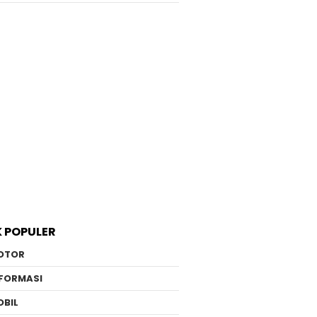
K POPULER
OTOR
NFORMASI
OBIL