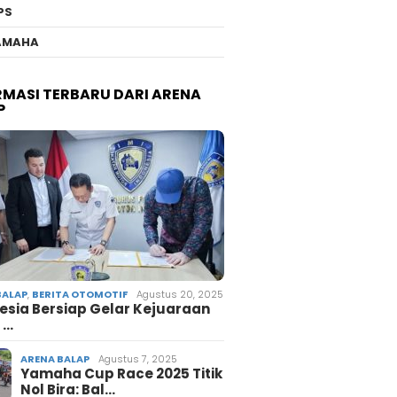
PS
AMAHA
RMASI TERBARU DARI ARENA
P
BALAP
,
BERITA OTOMOTIF
Agustus 20, 2025
esia Bersiap Gelar Kejuaraan
 …
ARENA BALAP
Agustus 7, 2025
Yamaha Cup Race 2025 Titik
Nol Bira: Bal…