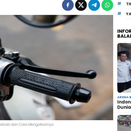
TI
Y
INFO
BALA
ARENA 
Indon
Dunia
enyebab dan Cara Mengatasinya