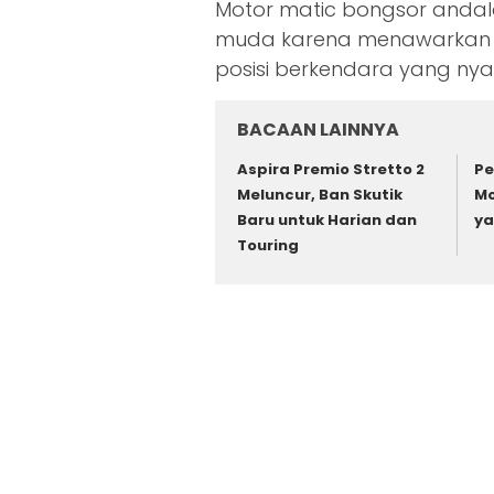
Motor matic bongsor andala
muda karena menawarkan de
posisi berkendara yang ny
BACAAN LAINNYA
Aspira Premio Stretto 2
Pe
Meluncur, Ban Skutik
Mo
Baru untuk Harian dan
ya
Touring