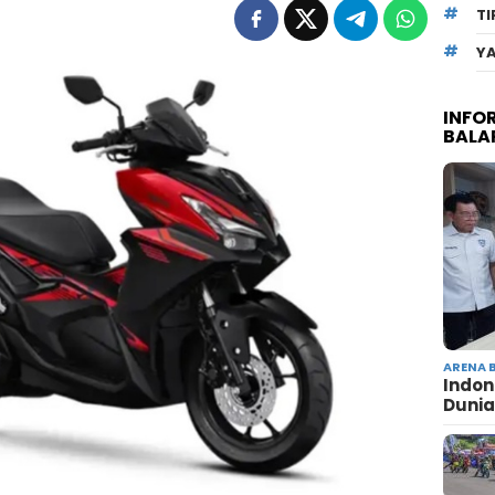
TI
Y
INFO
BALA
ARENA 
Indon
Dunia