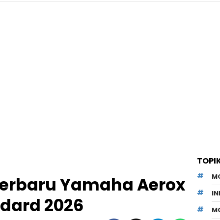
TOPI
M
Terbaru Yamaha Aerox
I
ndard 2026
M