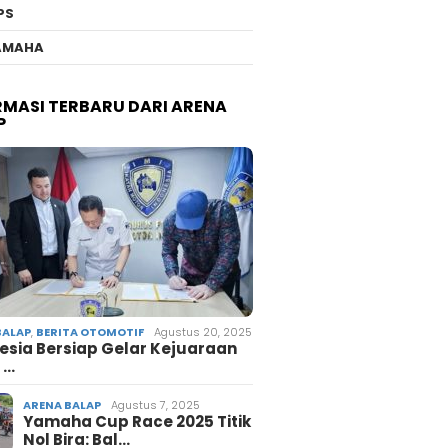
PS
AMAHA
RMASI TERBARU DARI ARENA
P
BALAP
,
BERITA OTOMOTIF
Agustus 20, 2025
esia Bersiap Gelar Kejuaraan
 …
ARENA BALAP
Agustus 7, 2025
Yamaha Cup Race 2025 Titik
Nol Bira: Bal…