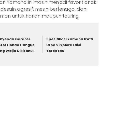
n Yamaha ini masih menjadi favorit anak
sain agresif, mesin bertenaga, dan
aman untuk harian maupun touring.
nyebab Garansi
Spesifikasi Yamaha BW’S
tor Honda Hangus
Urban Explore Edisi
ng Wajib Dikitahui
Terbatas