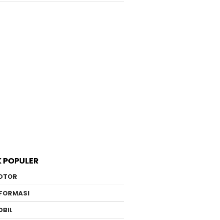
K POPULER
OTOR
NFORMASI
OBIL