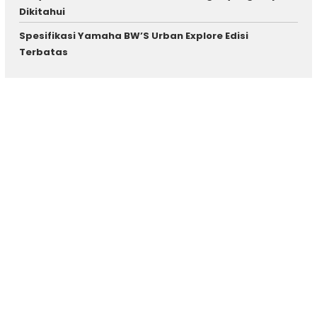
Dikitahui
Spesifikasi Yamaha BW’S Urban Explore Edisi
Terbatas