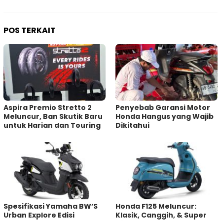
POS TERKAIT
Aspira Premio Stretto 2
Penyebab Garansi Motor
Meluncur, Ban Skutik Baru
Honda Hangus yang Wajib
untuk Harian dan Touring
Dikitahui
Spesifikasi Yamaha BW’S
Honda F125 Meluncur:
Urban Explore Edisi
Klasik, Canggih, & Super