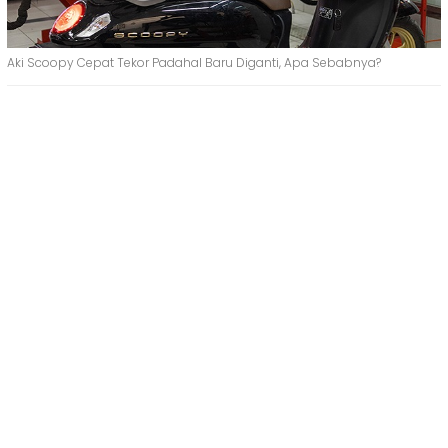
Aki Scoopy Cepat Tekor Padahal Baru Diganti, Apa Sebabnya?