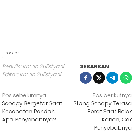
motor
Penulis: Irman Sulistyadi
SEBARKAN
Editor: Irman Sulistyadi
Navigasi
Pos sebelumnya
Pos berikutnya
pos
Scoopy Bergetar Saat
Stang Scoopy Terasa
Kecepatan Rendah,
Berat Saat Belok
Apa Penyebabnya?
Kanan, Cek
Penyebabnya