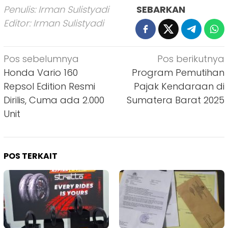
Penulis: Irman Sulistyadi
SEBARKAN
Editor: Irman Sulistyadi
Navigasi
Pos sebelumnya
Pos berikutnya
pos
Honda Vario 160
Program Pemutihan
Repsol Edition Resmi
Pajak Kendaraan di
Dirilis, Cuma ada 2.000
Sumatera Barat 2025
Unit
POS TERKAIT