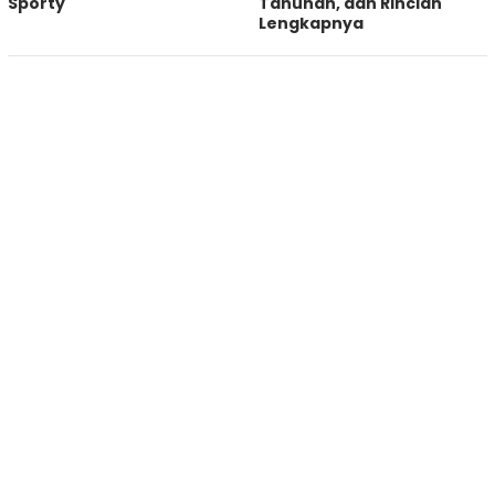
Sporty
Tahunan, dan Rincian
Lengkapnya