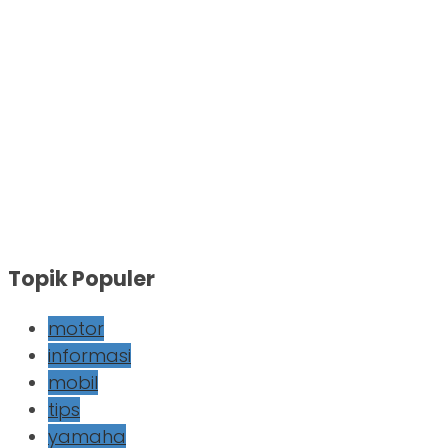
Topik Populer
motor
informasi
mobil
tips
yamaha