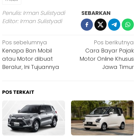
Penulis: Irman Sulistyadi
SEBARKAN
Editor: Irman Sulistyadi
Navigasi
Pos sebelumnya
Pos berikutnya
pos
Kenapa Ban Mobil
Cara Bayar Pajak
atau Motor dibuat
Motor Online Khusus
Beralur, Ini Tujuannya
Jawa Timur
POS TERKAIT