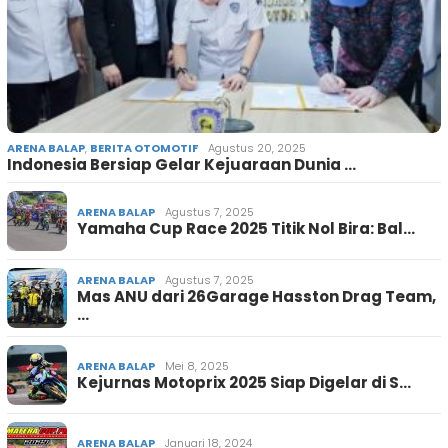
ARENA BALAP
,
BERITA OTOMOTIF
Agustus 20, 2025
Indonesia Bersiap Gelar Kejuaraan Dunia …
ARENA BALAP
Agustus 7, 2025
Yamaha Cup Race 2025 Titik Nol Bira: Bal…
ARENA BALAP
Agustus 7, 2025
Mas ANU dari 26Garage Hasston Drag Team,
…
ARENA BALAP
Mei 8, 2025
Kejurnas Motoprix 2025 Siap Digelar di S…
ARENA BALAP
Januari 18, 2024