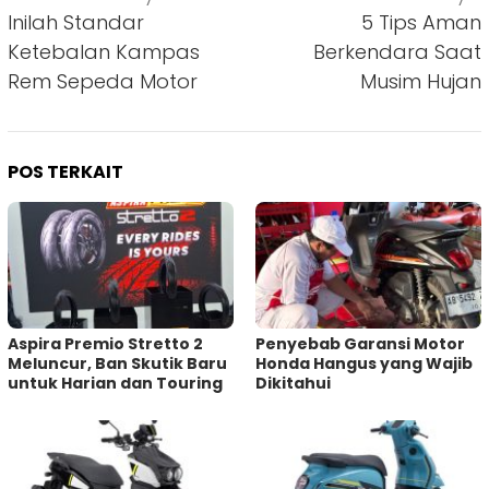
pos
Inilah Standar
5 Tips Aman
Ketebalan Kampas
Berkendara Saat
Rem Sepeda Motor
Musim Hujan
POS TERKAIT
Aspira Premio Stretto 2
Penyebab Garansi Motor
Meluncur, Ban Skutik Baru
Honda Hangus yang Wajib
untuk Harian dan Touring
Dikitahui