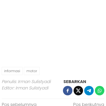
informasi
motor
Penulis: Irman Sulistyadi
SEBARKAN
Editor: Irman Sulistyadi
Navigasi
Pos sebelumnya
Pos berikutnya