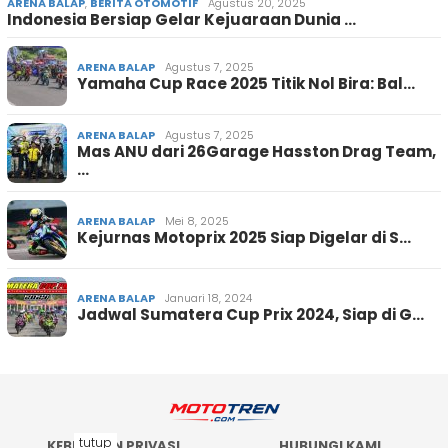
ARENA BALAP
,
BERITA OTOMOTIF
Agustus 20, 2025
Indonesia Bersiap Gelar Kejuaraan Dunia …
ARENA BALAP
Agustus 7, 2025
Yamaha Cup Race 2025 Titik Nol Bira: Bal…
ARENA BALAP
Agustus 7, 2025
Mas ANU dari 26Garage Hasston Drag Team,
…
ARENA BALAP
Mei 8, 2025
Kejurnas Motoprix 2025 Siap Digelar di S…
ARENA BALAP
Januari 18, 2024
Jadwal Sumatera Cup Prix 2024, Siap di G…
tutup
KEBIJAKAN PRIVASI
HUBUNGI KAMI