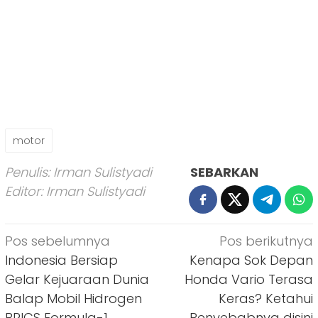
motor
Penulis: Irman Sulistyadi
SEBARKAN
Editor: Irman Sulistyadi
Navigasi
Pos sebelumnya
Pos berikutnya
pos
Indonesia Bersiap
Kenapa Sok Depan
Gelar Kejuaraan Dunia
Honda Vario Terasa
Balap Mobil Hidrogen
Keras? Ketahui
BRICS Formula-1
Penyebabnya disini