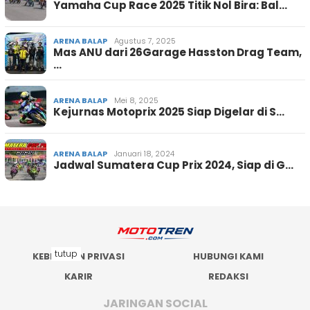
Yamaha Cup Race 2025 Titik Nol Bira: Bal…
ARENA BALAP
Agustus 7, 2025
Mas ANU dari 26Garage Hasston Drag Team,
…
ARENA BALAP
Mei 8, 2025
Kejurnas Motoprix 2025 Siap Digelar di S…
ARENA BALAP
Januari 18, 2024
Jadwal Sumatera Cup Prix 2024, Siap di G…
tutup
KEBIJAKAN PRIVASI
HUBUNGI KAMI
KARIR
REDAKSI
JARINGAN SOCIAL