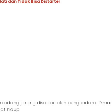
ti dan Tidak Bisa Distarter
rkadang jarang disadari oleh pengendara. Dim
at hidup.