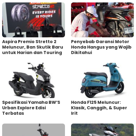
Aspira Premio Stretto 2
Penyebab Garansi Motor
Meluncur, Ban Skutik Baru
Honda Hangus yang Wajib
untuk Harian dan Touring
Dikitahui
Spesifikasi Yamaha BW’S
Honda F125 Meluncur:
Urban Explore Edisi
Klasik, Canggih, & Super
Terbatas
Irit