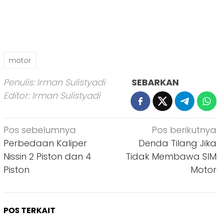
motor
Penulis: Irman Sulistyadi
SEBARKAN
Editor: Irman Sulistyadi
Navigasi
Pos sebelumnya
Pos berikutnya
pos
Perbedaan Kaliper
Denda Tilang Jika
Nissin 2 Piston dan 4
Tidak Membawa SIM
Piston
Motor
POS TERKAIT