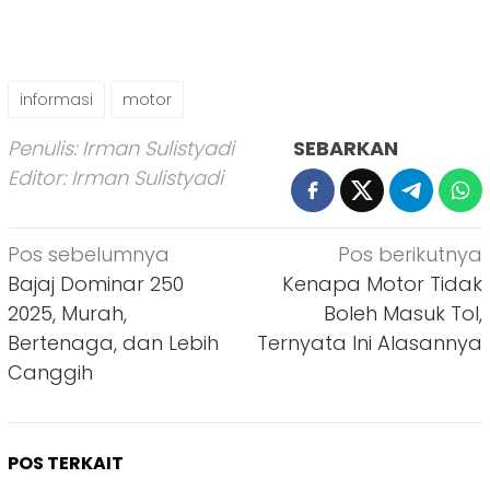
informasi
motor
Penulis: Irman Sulistyadi
SEBARKAN
Editor: Irman Sulistyadi
Navigasi
Pos sebelumnya
Pos berikutnya
pos
Bajaj Dominar 250
Kenapa Motor Tidak
2025, Murah,
Boleh Masuk Tol,
Bertenaga, dan Lebih
Ternyata Ini Alasannya
Canggih
POS TERKAIT