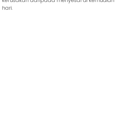
kerusakan daripada menyesal di kemudian
hari.