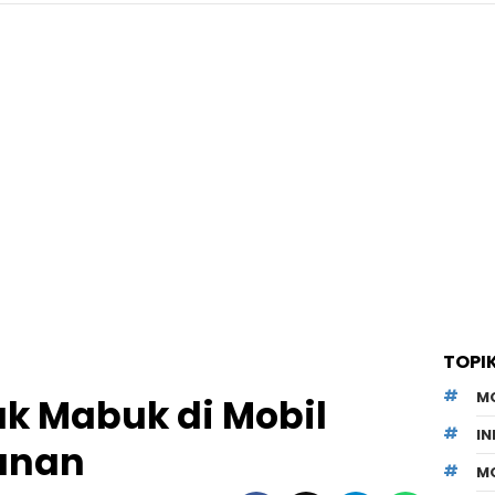
TOPI
M
ak Mabuk di Mobil
I
anan
M