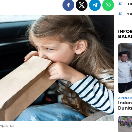
TI
Y
INFO
BALA
ARENA 
Indon
Dunia
erjalanan