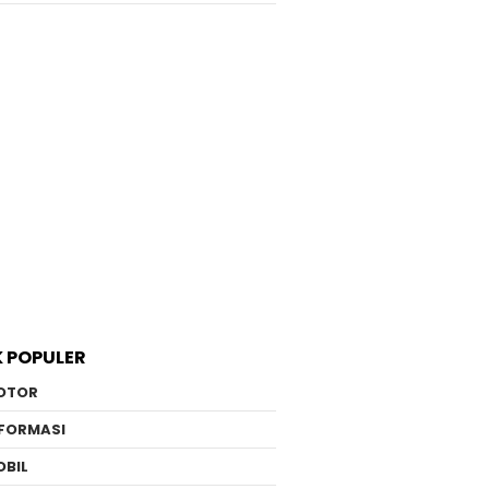
K POPULER
OTOR
NFORMASI
OBIL