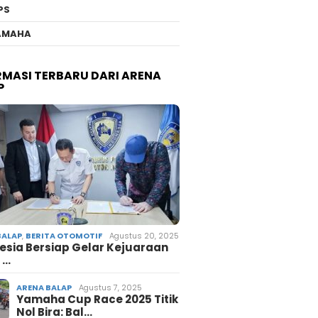
PS
AMAHA
RMASI TERBARU DARI ARENA
P
BALAP
,
BERITA OTOMOTIF
Agustus 20, 2025
esia Bersiap Gelar Kejuaraan
 …
ARENA BALAP
Agustus 7, 2025
Yamaha Cup Race 2025 Titik
Nol Bira: Bal…