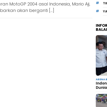
ran MotoGP 2004 asal Indonesia, Mario Aji,
TI
barkan akan berganti […]
Y
INFO
BALA
ARENA 
Indon
Dunia