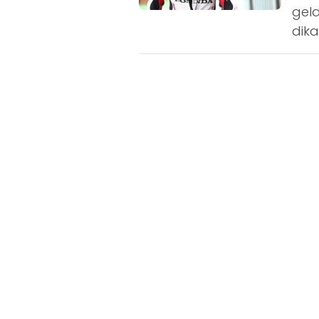
gela
dika