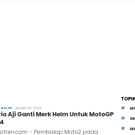
TOPI
 BALAP
Irman
Januari 16, 2024
M
io Aji Ganti Merk Helm Untuk MotoGP
Sulistyadi
I
24
M
otren.com – Pembalap Moto2 pada