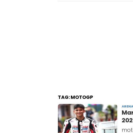
TAG:
MOTOGP
ARENA
Mar
20
mot