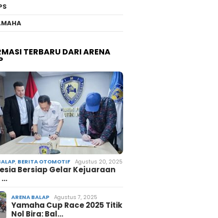
PS
AMAHA
RMASI TERBARU DARI ARENA
P
BALAP
,
BERITA OTOMOTIF
Agustus 20, 2025
esia Bersiap Gelar Kejuaraan
 …
ARENA BALAP
Agustus 7, 2025
Yamaha Cup Race 2025 Titik
Nol Bira: Bal…