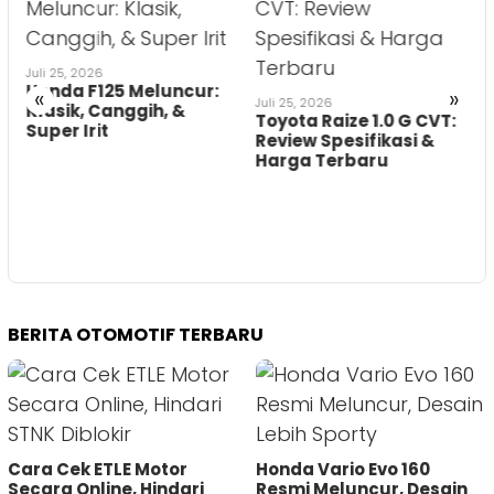
Juli 25, 2026
J
Honda F125 Meluncur:
«
»
Juli 25, 2026
Klasik, Canggih, &
Toyota Raize 1.0 G CVT:
Super Irit
Review Spesifikasi &
Harga Terbaru
BERITA OTOMOTIF TERBARU
Cara Cek ETLE Motor
Honda Vario Evo 160
Secara Online, Hindari
Resmi Meluncur, Desain